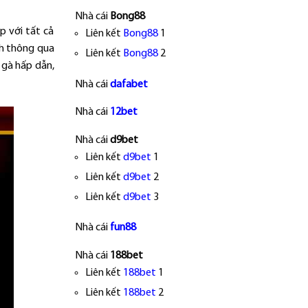
Nhà cái
Bong88
p với tất cả
Liên kết
Bong88
1
nh thông qua
Liên kết
Bong88
2
 gà hấp dẫn,
Nhà cái
dafabet
Nhà cái
12bet
Nhà cái
d9bet
Liên kết
d9bet
1
Liên kết
d9bet
2
Liên kết
d9bet
3
Nhà cái
fun88
Nhà cái
188bet
Liên kết
188bet
1
Liên kết
188bet
2