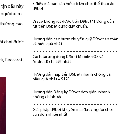
3 điều mà bạn cần hiểu rõ khi chơi thể thao ảo
 trận đấu này
d9bet
o người xem.
Vì sao không rút được tiền D9bet? Hướng dẫn
 thương cao.
rút tiền D9bet đúng quy chuẩn.
Hướng dẫn các bước chuyển quỹ D9bet an toàn
ời chơi được
và hiệu quả nhất
Cách tải ứng dụng D9bet Mobile (iOS và
ck, Baccarat,
Android) chi tiết nhất
Hướng dẫn nạp tiền D9bet nhanh chóng và
hiệu quả nhất – S128.
Hướng dẫn Đăng ký D9bet đơn giản, nhanh
chóng chính xác
Giải pháp d9bet khuyến mại được người chơi
săn đón nhiều nhất