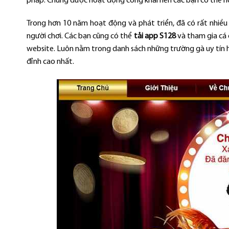
pháp. Chúng được hoạt động công khai nên các bạn có thể h
Trong hơn 10 năm hoạt động và phát triển, đã có rất nhiều
người chơi. Các bạn cũng có thể
tải app S128
và tham gia cá 
website. Luôn nằm trong danh sách những trường gà uy tín 
đỉnh cao nhất.