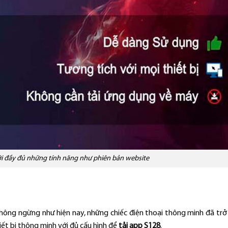
ới đầy đủ những tính năng như phiên bản website
không ngừng như hiện nay, những chiếc điện thoại thông minh đã trở
iết bị thông minh với đủ cấu hình để
tải app S128
.