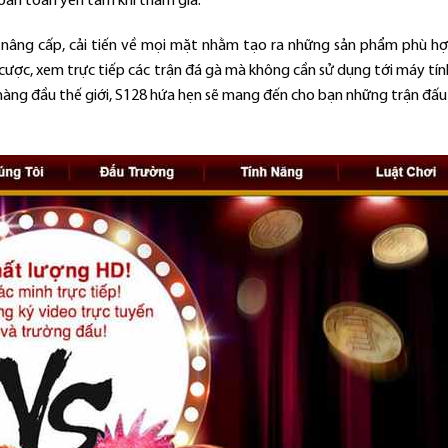
oàn toàn yên tâm khi tham gia.
 nâng cấp, cải tiến về mọi mặt nhằm tạo ra những sản phẩm phù hợ
cược, xem trực tiếp các trận đá gà mà không cần sử dụng tới máy tí
hàng đầu thế giới, S128 hứa hẹn sẽ mang đến cho bạn những trận đấu