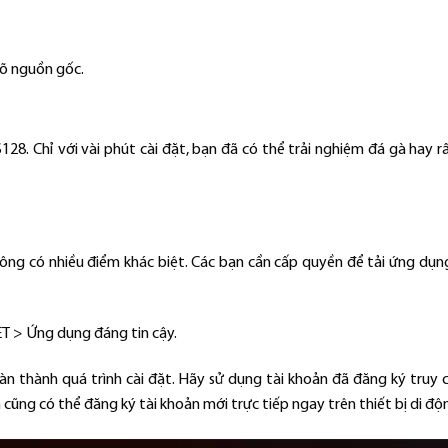
õ nguồn gốc.
128. Chỉ với vài phút cài đặt, bạn đã có thể trải nghiệm đá gà hay rấ
không có nhiều điểm khác biệt. Các bạn cần cấp quyền để tải ứng dụng
ET > Ứng dụng đáng tin cậy.
àn thành quá trình cài đặt. Hãy sử dụng tài khoản đã đăng ký truy 
cũng có thể đăng ký tài khoản mới trực tiếp ngay trên thiết bị di độ