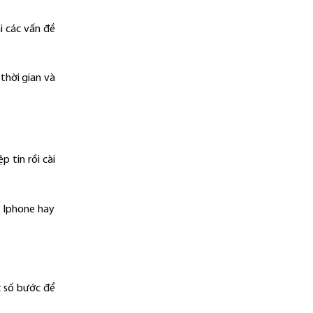
i các vấn đề
thời gian và
p tin rồi cài
ư Iphone hay
t số bước để