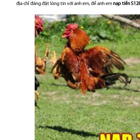
địa chỉ đáng đặt lòng tin với anh em, để anh em
nạp tiền S12