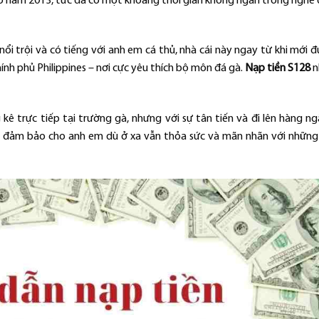
vào năm 2013, tức đã có một khoảng thời gian không ngắn trong nghề
ổi trội và có tiếng với anh em cá thủ, nhà cái này ngay từ khi mới 
h phủ Philippines – nơi cực yêu thích bộ môn đá gà.
Nạp tiền S128
n
kê trực tiếp tại trường gà, nhưng với sự tân tiến và đi lên hàng n
, đảm bảo cho anh em dù ở xa vẫn thỏa sức và mãn nhãn với những