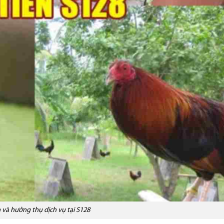
 và hưởng thụ dịch vụ tại S128