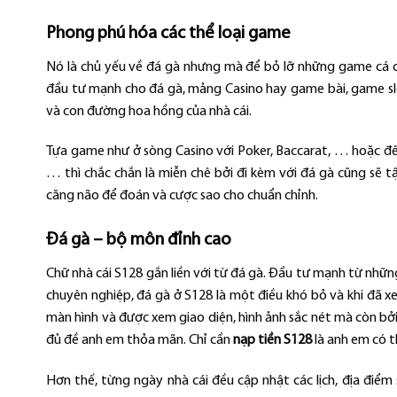
Phong phú hóa các thể loại game
Nó là chủ yếu về đá gà nhưng mà để bỏ lỡ những game cá cư
đầu tư mạnh cho đá gà, mảng Casino hay game bài, game s
và con đường hoa hồng của nhà cái.
Tựa game như ở sòng Casino với Poker, Baccarat, … hoặc đ
… thì chắc chắn là miễn chê bởi đi kèm với đá gà cũng sẽ 
căng não để đoán và cược sao cho chuẩn chỉnh.
Đá gà – bộ môn đỉnh cao
Chữ nhà cái S128 gắn liền với từ đá gà. Đầu tư mạnh từ nhữn
chuyên nghiệp, đá gà ở S128 là một điều khó bỏ và khi đã xem
màn hình và được xem giao diện, hình ảnh sắc nét mà còn bởi
đủ đề anh em thỏa mãn. Chỉ cần
nạp tiền S128
là anh em có t
Hơn thế, từng ngày nhà cái đều cập nhật các lịch, địa điểm