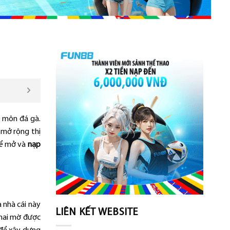
ộ môn đá gà.
 mở rộng thị
để mở và
nạp
 nhà cái này
LIÊN KẾT WEBSITE
phai mờ được