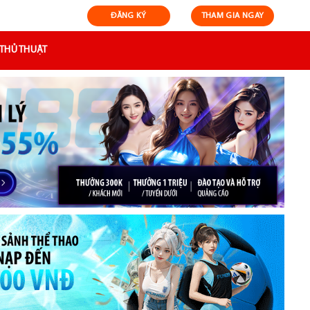
ĐĂNG KÝ
THAM GIA NGAY
THỦ THUẬT