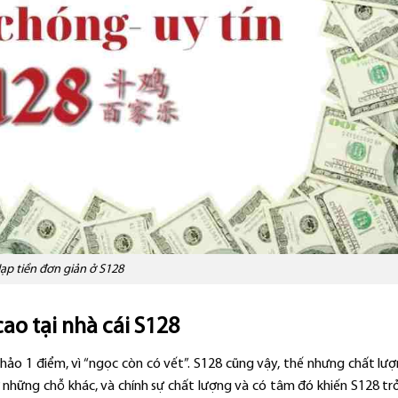
ạp tiền đơn giản ở S128
ao tại nhà cái S128
ảo 1 điểm, vì “ngọc còn có vết”. S128 cũng vậy, thế nhưng chất lượ
ở những chỗ khác, và chính sự chất lượng và có tâm đó khiến S128 t