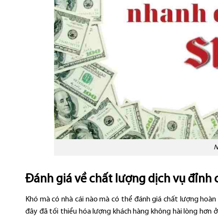
N
Đánh giá về chất lượng dịch vụ đỉnh c
Khó mà có nhà cái nào mà có thể đánh giá chất lượng hoàn h
đây đã tối thiểu hóa lượng khách hàng không hài lòng hơn 