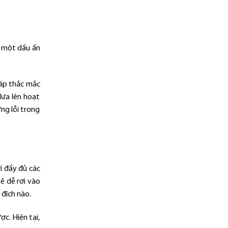
o một dấu ấn
đáp thắc mắc
đưa lên hoạt
ng lỗi trong
i đầy đủ các
ẽ dễ rơi vào
 đích nào.
ợc. Hiện tại,