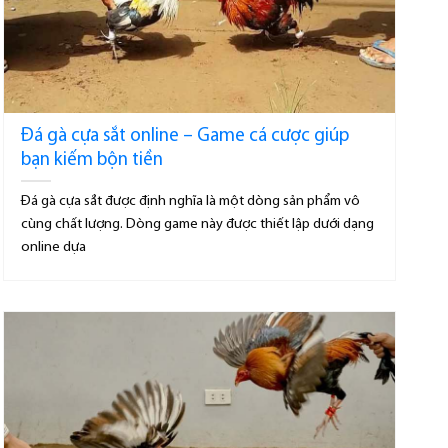
Đá gà cựa sắt online – Game cá cược giúp
bạn kiếm bộn tiền
Đá gà cựa sắt được định nghĩa là một dòng sản phẩm vô
cùng chất lượng. Dòng game này được thiết lập dưới dạng
online dựa