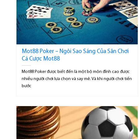
Mot88 Poker – Ngôi Sao Sáng Của Sân Chơi
Cá Cược Mot88
Mot88 Poker được biết đến là một bộ môn đỉnh cao được
nhiều người chơi lựa chọn và say mê. Và khi người chơi tiến
bước