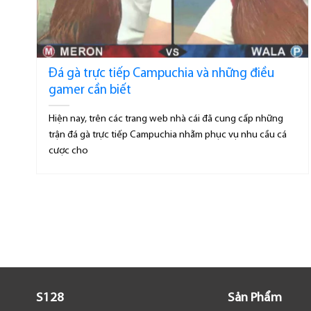
Đá gà trực tiếp Campuchia và những điều
gamer cần biết
Hiện nay, trên các trang web nhà cái đã cung cấp những
trận đá gà trực tiếp Campuchia nhằm phục vụ nhu cầu cá
cược cho
S128
Sản Phẩm