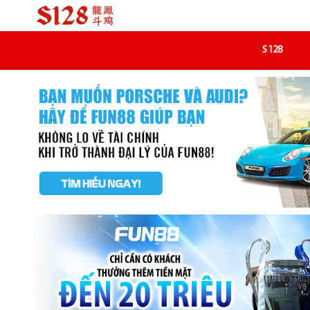
Skip
to
content
S128