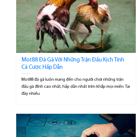
Mot88 Đá Gà Với Những Trận Đấu Kịch Tính
Cá Cược Hấp Dẫn
Mot88 đá gà luôn mang đến cho người chơi những trận
đấu gà đỉnh cao nhất, hấp dẫn nhất trên khắp mọi miền. Tại
đây nhiều