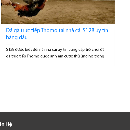
Đá gà trực tiếp Thomo tại nhà cái S128 uy tín
hàng đầu
S128 được biết đến là nhà cái uy tín cung cấp trò chơi đá
gà trực tiếp Thomo được anh em cược thủ ủng hộ trong
ên Hệ