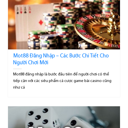
Mot88 Đăng Nhập – Các Bước Chi Tiết Cho
Người Chơi Mới
Mot88 đăng nhập là bước đầu tiên để người chơi có thể
tiếp cận với các siêu phẩm cá cược game bài casino cũng
như cá