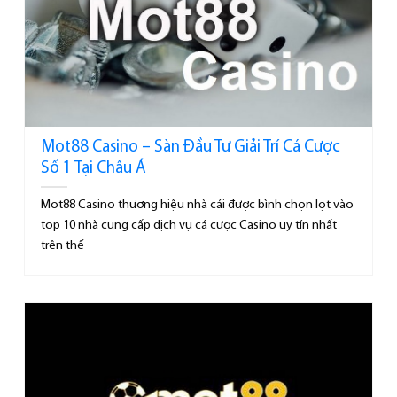
Mot88 Casino – Sàn Đầu Tư Giải Trí Cá Cược
Số 1 Tại Châu Á
Mot88 Casino thương hiệu nhà cái được bình chọn lọt vào
top 10 nhà cung cấp dịch vụ cá cược Casino uy tín nhất
trên thế