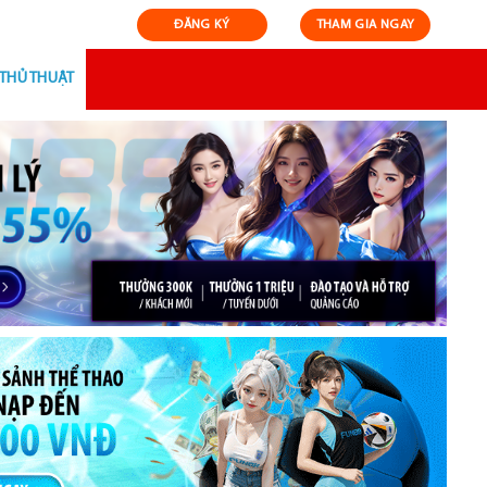
ĐĂNG KÝ
THAM GIA NGAY
THỦ THUẬT