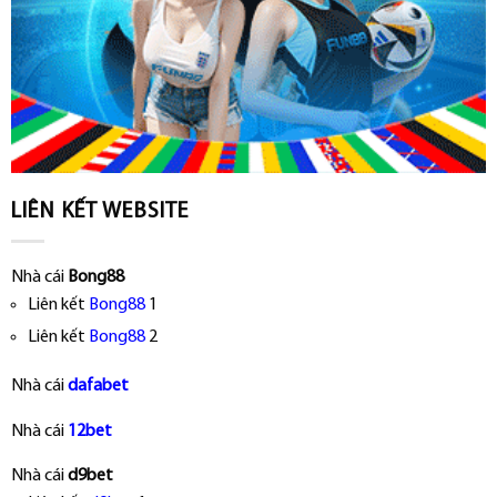
LIÊN KẾT WEBSITE
Nhà cái
Bong88
Liên kết
Bong88
1
Liên kết
Bong88
2
Nhà cái
dafabet
Nhà cái
12bet
Nhà cái
d9bet