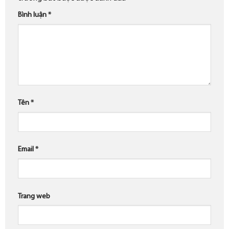
Bình luận
*
Tên
*
Email
*
Trang web