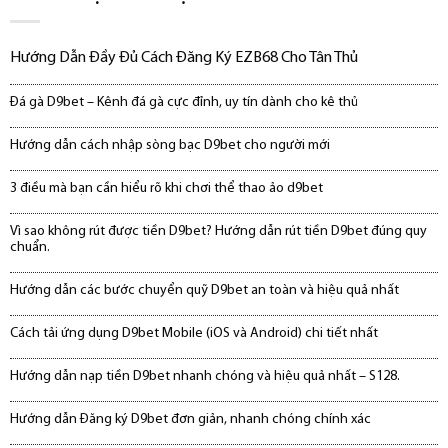
Hướng Dẫn Đầy Đủ Cách Đăng Ký EZB68 Cho Tân Thủ
Đá gà D9bet – Kênh đá gà cực đỉnh, uy tín dành cho kê thủ
Hướng dẫn cách nhập sòng bạc D9bet cho người mới
3 điều mà bạn cần hiểu rõ khi chơi thể thao ảo d9bet
Vì sao không rút được tiền D9bet? Hướng dẫn rút tiền D9bet đúng quy
chuẩn.
Hướng dẫn các bước chuyển quỹ D9bet an toàn và hiệu quả nhất
Cách tải ứng dụng D9bet Mobile (iOS và Android) chi tiết nhất
Hướng dẫn nạp tiền D9bet nhanh chóng và hiệu quả nhất – S128.
Hướng dẫn Đăng ký D9bet đơn giản, nhanh chóng chính xác