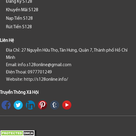
Đăng Ký S128
Khuyến Mãi S128
Nạp Tiền S128
Rút Tiền S128
Liên Hệ
Địa Chỉ: 27 Nguyễn Hữu Thọ, Tân Hưng, Quận 7, Thành phố Hồ Chí
Minh
Email:
info.s128online@gmail.com
Điện Thoại: 0977701249
Website: http://s128online.info/
Truyền Thông Xã Hội