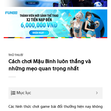
THỦ THUẬT
Cách chơi Mậu Binh luôn thắng và
những mẹo quan trọng nhất
Mục lục
Các hình thức chơi game bài đổi thưởng hiện nay không