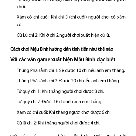
chơi.
Xám cô chi cuối: Khi chi 3 (chi cuối) người chơi có xám
cô.
Cù Lũ chi 2: Khi ở chi 2 người chơi xuất hiện cù lũ.
Cách chơi Mậu Binh hướng dẫn tính tiền như thế nào
Với các ván game xuất hiện Mậu Binh đặc biệt
Thùng Phá sảnh chi 1: Sẽ được 10 chi nếu anh em thắng.
Thùng Phá sảnh chi 2: Được 20 chi nếu anh em thắng.
Tứ quý chi 1: Khi thắng người chơi được 8 chi.
Tứ quý chi 2: Được 16 chi nếu anh em thắng
Xám cô chi cuối: Khi thắng người chơi được 6 chi.
Cù lũ chi 2: Khi thắng người chơi được 4 chi.