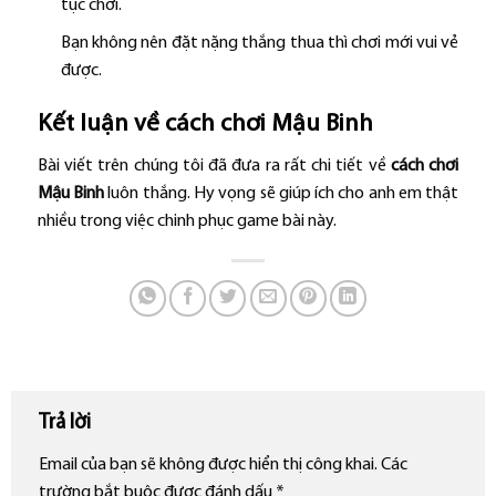
tục chơi.
Bạn không nên đặt nặng thắng thua thì chơi mới vui vẻ
được.
Kết luận về cách chơi Mậu Binh
Bài viết trên chúng tôi đã đưa ra rất chi tiết về
cách chơi
Mậu Binh
luôn thắng. Hy vọng sẽ giúp ích cho anh em thật
nhiều trong việc chinh phục game bài này.
Trả lời
Email của bạn sẽ không được hiển thị công khai.
Các
trường bắt buộc được đánh dấu
*