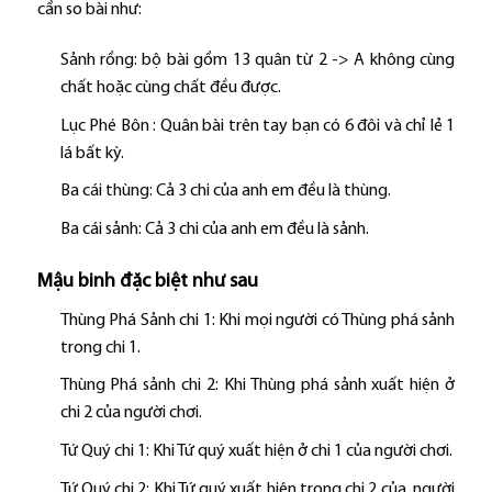
cần so bài như:
Sảnh rồng: bộ bài gồm 13 quân từ 2 -> A không cùng
chất hoặc cùng chất đều được.
Lục Phé Bôn : Quân bài trên tay bạn có 6 đôi và chỉ lẻ 1
lá bất kỳ.
Ba cái thùng: Cả 3 chi của anh em đều là thùng.
Ba cái sảnh: Cả 3 chi của anh em đều là sảnh.
Mậu binh đặc biệt như sau
Thùng Phá Sảnh chi 1: Khi mọi người có Thùng phá sảnh
trong chi 1.
Thùng Phá sảnh chi 2: Khi Thùng phá sảnh xuất hiện ở
chi 2 của người chơi.
Tứ Quý chi 1: Khi Tứ quý xuất hiện ở chi 1 của người chơi.
Tứ Quý chi 2: Khi Tứ quý xuất hiện trong chi 2 của người