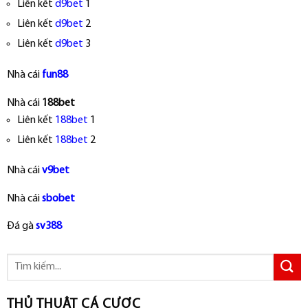
Liên kết
d9bet
1
Liên kết
d9bet
2
Liên kết
d9bet
3
Nhà cái
fun88
Nhà cái
188bet
Liên kết
188bet
1
Liên kết
188bet
2
Nhà cái
v9bet
Nhà cái
sbobet
Đá gà
sv388
THỦ THUẬT CÁ CƯỢC