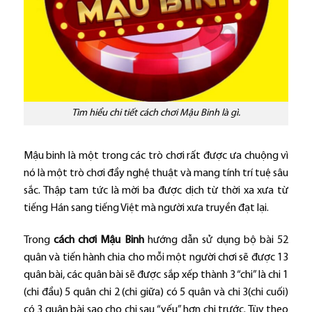
Tìm hiểu chi tiết cách chơi Mậu Binh là gì.
Mậu binh là một trong các trò chơi rất được ưa chuộng vì
nó là một trò chơi đầy nghệ thuật và mang tính trí tuệ sâu
sắc. Thập tam tức là mời ba được dịch từ thời xa xưa từ
tiếng Hán sang tiếng Việt mà người xưa truyền đạt lại.
Trong
cách chơi Mậu Binh
hướng dẫn sử dụng bộ bài 52
quân và tiến hành chia cho mỗi một người chơi sẽ được 13
quân bài, các quân bài sẽ được sắp xếp thành 3 “chi” là chi 1
(chi đầu) 5 quân chi 2 (chi giữa) có 5 quân và chi 3(chi cuối)
có 3 quân bài sao cho chi sau “yếu” hơn chi trước. Tùy theo