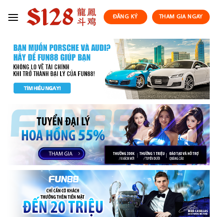
Skip
to
ĐĂNG KÝ
THAM GIA NGAY
content