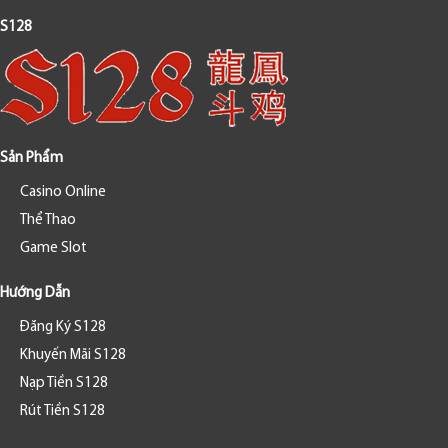
S128
Sản Phẩm
Casino Online
Thể Thao
Game Slot
Hướng Dẫn
Đăng Ký S128
Khuyến Mãi S128
Nạp Tiền S128
Rút Tiền S128