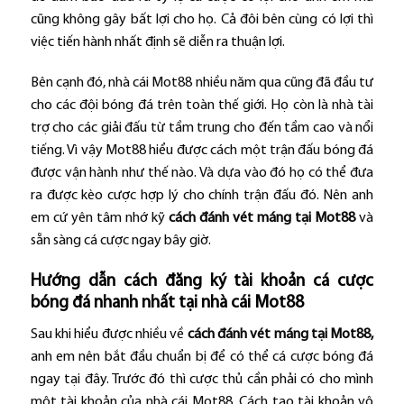
cũng không gây bất lợi cho họ. Cả đôi bên cùng có lợi thì
việc tiến hành nhất định sẽ diễn ra thuận lợi.
Bên cạnh đó, nhà cái Mot88 nhiều năm qua cũng đã đầu tư
cho các đội bóng đá trên toàn thế giới. Họ còn là nhà tài
trợ cho các giải đấu từ tầm trung cho đến tầm cao và nổi
tiếng. Vì vậy Mot88 hiểu được cách một trận đấu bóng đá
được vận hành như thế nào. Và dựa vào đó họ có thể đưa
ra được kèo cược hợp lý cho chính trận đấu đó. Nên anh
em cứ yên tâm nhớ kỹ
cách đánh vét máng tại Mot88
và
sẵn sàng cá cược ngay bây giờ.
Hướng dẫn cách đăng ký tài khoản cá cược
bóng đá nhanh nhất tại nhà cái Mot88
Sau khi hiểu được nhiều về
cách đánh vét máng tại Mot88,
anh em nên bắt đầu chuẩn bị để có thể cá cược bóng đá
ngay tại đây. Trước đó thì cược thủ cần phải có cho mình
một tài khoản của nhà cái Mot88. Cách tạo tài khoản vô