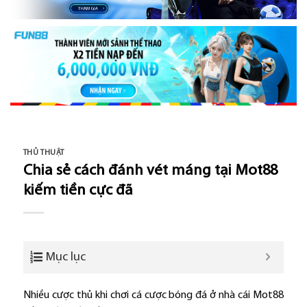
THỦ THUẬT
Chia sẻ cách đánh vét máng tại Mot88
kiếm tiền cực đã
Mục lục
Nhiều cược thủ khi chơi cá cược bóng đá ở nhà cái Mot88