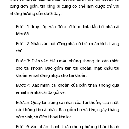
cùng đơn giản, tin rằng ai cũng có thể làm được chỉ với
những hướng dẫn dưới đây:
Bước 1: Truy cập vào đúng đường link dẫn tới nhà cái
Mot88.
Bước 2: Nhấn vào nút đăng nhập ở trên màn hình trang
chủ.
Bước 3: Điền vào biểu mẫu những thông tin cần thiết
cho tài khoản. Bao gồm tên tài khoản, mật khẩu tài
khoản, email đăng nhập cho tài khoản.
Bước 4: Xác minh tài khoản của bản thân thông qua
email mà nhà cái đã gửi về.
Bước 5: Quay lại trang cá nhân của tài khoản, cập nhật
các thông tin cá nhân. Bao gồm họ và tên, ngày tháng
năm sinh, số điện thoại liên lạc.
Bước 6: Vào phần thanh toán chọn phương thức thanh