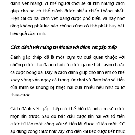
đánh vét máng. Vì thế người chơi sẽ đi tìm những cách
giúp cho họ có thể giành được nhiều chiến thắng nhất.
Hiện tại có hai cách vét đang được phổ biến. Và hãy nhớ
rằng không phải lúc nào chúng cũng có thể phát huy hết
hiệu quả của mình.
Cách đánh vét máng tại Mot88 với đánh vét gấp thếp
Đánh gấp thếp đã là một cụm từ quá quen thuộc với
những cược thủ đang chơi cá cược game bài casino hoặc
cá cược bóng đá. Đây là cách đánh giúp cho anh em có thể
xoay vòng vốn ngay cả trong lúc chơi và đảm bảo số tiền
của mình sẽ không bị thiệt hại quá nhiều nếu như có lỡ
thua cược.
Cách đánh vét gấp thếp có thể hiểu là anh em sẽ cược
một lần trước. Sau đó bắt đầu cược lần hai với số tiền
cược từ lần một cộng với số tiền lãi được từ lần một. Cứ
áp dụng công thức như vậy cho đến khi kèo cược kết thúc