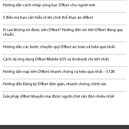
Hướng dẫn cách nhập sòng bạc D9bet cho người mới
3 điều mà bạn cần hiểu rõ khi chơi thể thao ảo d9bet
Vì sao không rút được tiền D9bet? Hướng dẫn rút tiền D9bet đúng quy
chuẩn.
Hướng dẫn các bước chuyển quỹ D9bet an toàn và hiệu quả nhất
Cách tải ứng dụng D9bet Mobile (iOS và Android) chi tiết nhất
Hướng dẫn nạp tiền D9bet nhanh chóng và hiệu quả nhất – S128.
Hướng dẫn Đăng ký D9bet đơn giản, nhanh chóng chính xác
Giải pháp d9bet khuyến mại được người chơi săn đón nhiều nhất