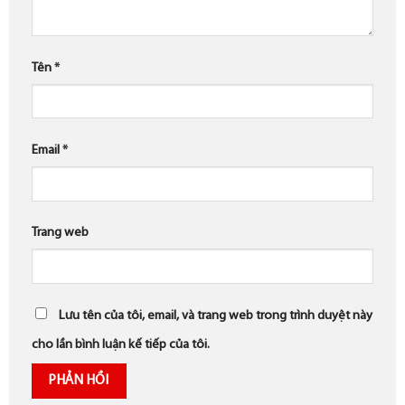
Tên
*
Email
*
Trang web
Lưu tên của tôi, email, và trang web trong trình duyệt này
cho lần bình luận kế tiếp của tôi.