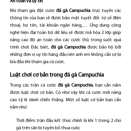
An toàn và uy tín
Khi tham gia đặt cược
đá gà Campuchia
trực tuyến các
thông tin của bạn sẽ được bảo mật tuyệt đối từ số điện
thoại, họ tên, tài khoản ngân hàng,… Ứng dụng công
nghệ hiện đại toàn bộ dữ liệu sẽ được mã hóa 2 lớp giúp
nâng cao độ an toàn cho các cược thủ trong suốt quá
trình chơi. Đặc biệt,
đá gà Campuchia
được bảo hộ bởi
những đơn vị uy tín hàng đầu nên anh em không cần sợ bị
lừa đảo khi tham gia cá cược.
Luật chơi cơ bản trong đá gà Campuchia
Trong các trận cá cược
đá gà Campuchia
, bạn cần nắm
được luật chơi cơ bản. Có như vậy khi cá cược mới nâng
cao tỷ lệ dành chiến thắng. Một số luật cơ bản bạn cần
nắm như:
Thời điểm trận đấu kết thúc chính là khi 1 trong 2 chú
gà trên sân bị tuyên bố thua cuộc