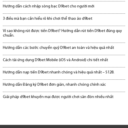
Hướng dẫn cách nhập sòng bạc D9bet cho người mới
3 điều mà bạn cần hiểu rõ khi chơi thể thao ảo d9bet
Vì sao không rút được tiền D9bet? Hướng dẫn rút tiền D9bet đúng quy
chuẩn.
Hướng dẫn các bước chuyển quỹ D9bet an toàn và hiệu quả nhất
Cách tải ứng dụng D9bet Mobile (iOS và Android) chi tiết nhất
Hướng dẫn nạp tiền D9bet nhanh chóng và hiệu quả nhất – S128.
Hướng dẫn Đăng ký D9bet đơn giản, nhanh chóng chính xác
Giải pháp d9bet khuyến mại được người chơi săn đón nhiều nhất