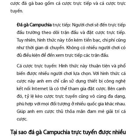
cược đá gà bao gồm cá cược trực tiếp và cá cược trực
tuyến.
Đá gà Campuchia
trực tiếp: Người chơi sẽ đến trực tiếp
đấu trường theo dõi trận đấu và đặt cược trực tiếp.
Tuy nhiên, hình thức này tốn kém tiền bạc, chi phí cũng
như thời gian di chuyển. Không có nhiều người chơi có
đủ điều kiện để đến xem trực tiếp các trận đấu.
Cá cược trực tuyến: Hình thức này thuận tiện và phổ
biến được nhiều người chơi lựa chọn. Với hình thức cá
cược này anh em chỉ cần sử dụng thiết bị công nghệ
kết nối Internet là có thể tham gia đặt cược. Bên cạnh
đó, tỷ lệ kèo cược trực tuyến cũng vô cùng đa dạng,
phù hợp với mọi đối tượng ở nhiều quốc gia khác nhau.
Giúp anh em cược thủ thỏa mãn đam mê giải trí cá
cược.
Tại sao đá gà Campuchia trực tuyến được nhiều