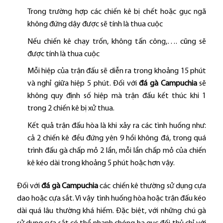
Trong trường hợp các chiến kê bị chết hoặc gục ngã
không đứng dậy được sẽ tính là thua cuộc
Nếu chiến kê chạy trốn, không tấn công,…. cũng sẽ
được tính là thua cuộc
Mỗi hiệp của trận đấu sẽ diễn ra trong khoảng 15 phút
và nghỉ giữa hiệp 5 phút. Đối với
đá gà Campuchia
sẽ
không quy định số hiệp mà trận đấu kết thúc khi 1
trong 2 chiến kê bị xử thua.
Kết quả trận đấu hòa là khi xảy ra các tình huống như:
cả 2 chiến kê đều đứng yên 9 hồi không đá, trong quá
trình đấu gà chấp mỏ 2 lần, mỗi lần chấp mỏ của chiến
kê kéo dài trong khoảng 5 phút hoặc hơn vậy.
Đối với
đá gà Campuchia
các chiến kê thường sử dụng cựa
dao hoặc cựa sắt. Vì vậy tình huống hòa hoặc trận đấu kéo
dài quá lâu thường khá hiếm. Đặc biệt, với những chú gà