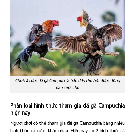
Chơi cá cược đá gà Campuchia hấp dẫn thu hút được đông
đảo cược thủ
Phân loại hình thức tham gia đá gà Campuchia
hiện nay
Người chơi có thể tham gia
đá gà Campuchia
bằng nhiều
hình thức cá cược khác nhau. Hiện nay có 2 hình thức cá