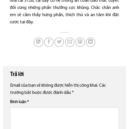
nhà cái S128, tại đây có hệ thống an toàn bảo mật tuyệt
đối cùng những phần thưởng cực khủng. Chắc chắn anh
em sẽ cảm thấy hưng phấn, thích thú và an tâm khi đặt
cược tại đây.
Trả lời
Email của bạn sẽ không được hiển thị công khai.
Các
trường bắt buộc được đánh dấu
*
Bình luận
*