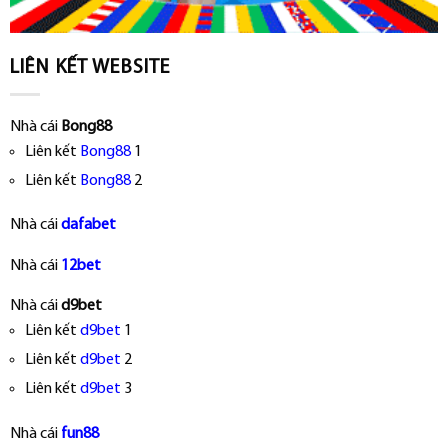
LIÊN KẾT WEBSITE
Nhà cái
Bong88
Liên kết
Bong88
1
Liên kết
Bong88
2
Nhà cái
dafabet
Nhà cái
12bet
Nhà cái
d9bet
Liên kết
d9bet
1
Liên kết
d9bet
2
Liên kết
d9bet
3
Nhà cái
fun88