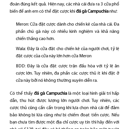
đoán đúng kết quả. Hiện nay, các nhà cái đưa ra 3 cửa phổ
biến để anh em có thể đặt cược khi
đá gà Campuchia
như:
Meron: Cửa đặt cược dành cho chiến kê của nhà cái. Đa
phần chú gà này có nhiều kinh nghiệm và khả năng
chiến thắng cao hơn.
Wala: Đây là cửa đặt cho chiến kê của người chơi, tỷ lệ
đặt cược của cửa này lớn hơn cửa Meron
BDD: Đây là cửa đặt cược trận đấu hòa với tỷ lệ ăn
cược lớn. Tuy nhiên, đa phần các cược thủ ít khi đặt ở
cửa này bởi nó không thường xuyên diễn ra.
Có thể thấy
đá gà Campuchia
là một loại hình giải trí hấp
dẫn, thu hút được lượng lớn người chơi. Tuy nhiên, các
cược thủ cũng cần cẩn trọng khi lựa chọn nhà cái để đảm
bảo không bị lừa cũng như bị chiếm đoạt tiền cược. Nếu
bạn chưa tìm được một địa chỉ cược uy tín thì hãy đến với