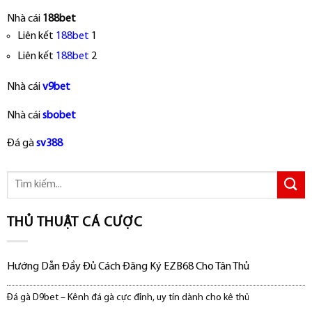
Nhà cái
188bet
Liên kết
188bet
1
Liên kết
188bet
2
Nhà cái
v9bet
Nhà cái
sbobet
Đá gà
sv388
THỦ THUẬT CÁ CƯỢC
Hướng Dẫn Đầy Đủ Cách Đăng Ký EZB68 Cho Tân Thủ
Đá gà D9bet – Kênh đá gà cực đỉnh, uy tín dành cho kê thủ