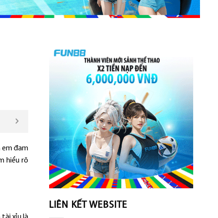
nh em đam
m hiểu rõ
LIÊN KẾT WEBSITE
ài xỉu là