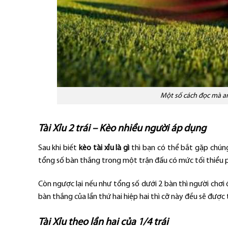
Một số cách đọc mà anh
Tài Xỉu 2 trái – Kèo nhiều người áp dụng
Sau khi biết
kèo tài xỉu là gì
thì bạn có thể bắt gặp chúng
tổng số bàn thắng trong một trận đấu có mức tối thiểu ph
Còn ngược lại nếu như tổng số dưới 2 bàn thì người chơi 
bàn thắng của lần thứ hai hiệp hai thì cỡ này đều sẽ được t
Tài Xỉu theo lần hai của 1/4 trái