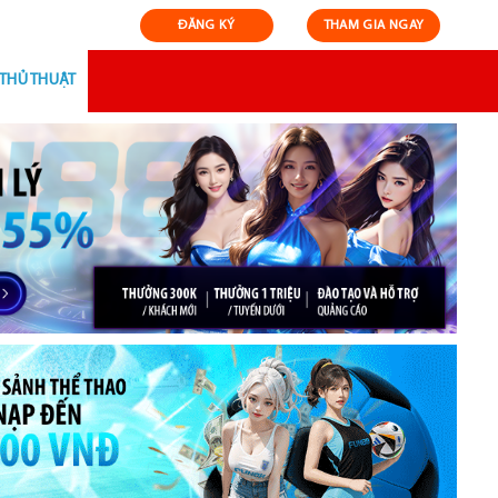
ĐĂNG KÝ
THAM GIA NGAY
THỦ THUẬT