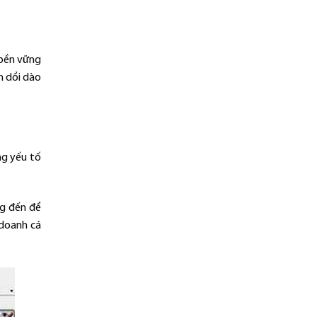
 bền vững
h dồi dào
ng yếu tố
g đến để
doanh cá