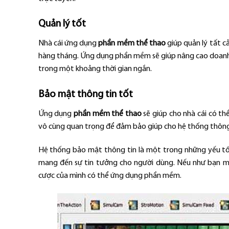
Quản lý tốt
Nhà cái ứng dụng
phần mềm thể thao
giúp quản lý tất c
hàng tháng. Ứng dụng phần mềm sẽ giúp nâng cao doanh th
trong một khoảng thời gian ngắn.
Bảo mật thông tin tốt
Ứng dụng
phần mềm thể thao
sẽ giúp cho nhà cái có th
vô cùng quan trọng để đảm bảo giúp cho hệ thống thông 
Hệ thống bảo mật thông tin là một trong những yếu t
mang đến sự tin tưởng cho người dùng. Nếu như bạn m
cược của mình có thể ứng dụng phần mềm.