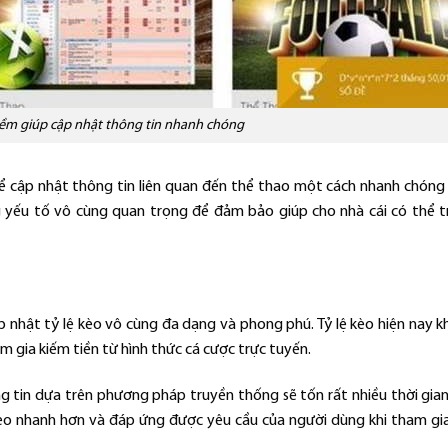
m giúp cập nhật thông tin nhanh chóng
 cập nhật thông tin liên quan đến thể thao một cách nhanh chóng
 yếu tố vô cùng quan trọng để đảm bảo giúp cho nhà cái có thể t
ập nhật tỷ lệ kèo vô cùng đa dạng và phong phú. Tỷ lệ kèo hiện nay 
m gia kiếm tiền từ hình thức cá cược trực tuyến.
g tin dựa trên phương pháp truyền thống sẽ tốn rất nhiều thời gia
èo nhanh hơn và đáp ứng được yêu cầu của người dùng khi tham gi