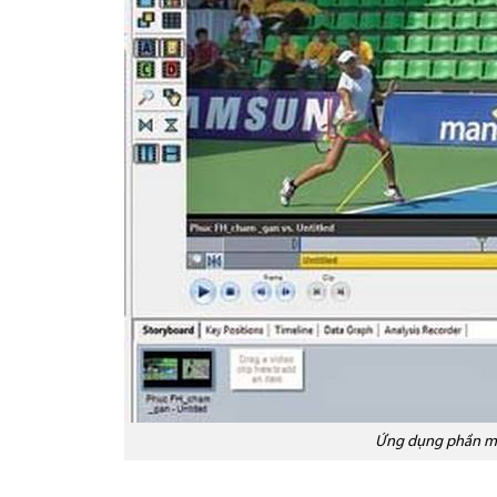
Ứng dụng phần mề