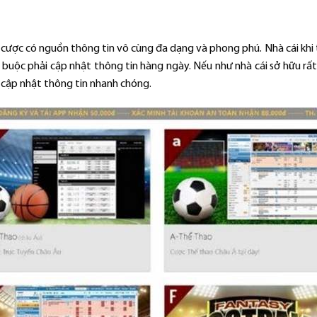
ược có nguồn thông tin vô cùng đa dạng và phong phú. Nhà cái khi t
 buộc phải cập nhật thông tin hàng ngày. Nếu như nhà cái sở hữu rất
 cập nhật thông tin nhanh chóng.