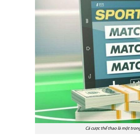
Cá cược thể thao là một tro