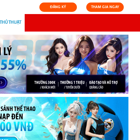
ĐĂNG KÝ
THAM GIA NGAY
THỦ THUẬT