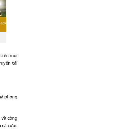
 trên mọi
ruyền tải
khá phong
n và công
a cá cược