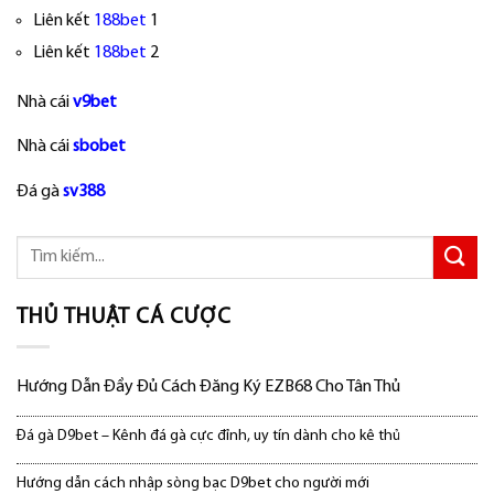
Liên kết
188bet
1
Liên kết
188bet
2
Nhà cái
v9bet
Nhà cái
sbobet
Đá gà
sv388
THỦ THUẬT CÁ CƯỢC
Hướng Dẫn Đầy Đủ Cách Đăng Ký EZB68 Cho Tân Thủ
Đá gà D9bet – Kênh đá gà cực đỉnh, uy tín dành cho kê thủ
Hướng dẫn cách nhập sòng bạc D9bet cho người mới