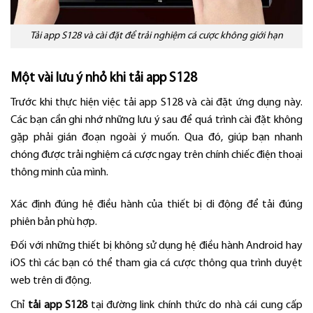
Tải app S128 và cài đặt để trải nghiệm cá cược không giới hạn
Một vài lưu ý nhỏ khi tải app S128
Trước khi thực hiện việc tải app S128 và cài đặt ứng dụng này.
Các bạn cần ghi nhớ những lưu ý sau để quá trình cài đặt không
gặp phải gián đoạn ngoài ý muốn. Qua đó, giúp bạn nhanh
chóng được trải nghiệm cá cược ngay trên chính chiếc điện thoại
thông minh của mình.
Xác định đúng hệ điều hành của thiết bị di động để tải đúng
phiên bản phù hợp.
Đối với những thiết bị không sử dụng hệ điều hành Android hay
iOS thì các bạn có thể tham gia cá cược thông qua trình duyệt
web trên di động.
Chỉ
tải app S128
tại đường link chính thức do nhà cái cung cấp