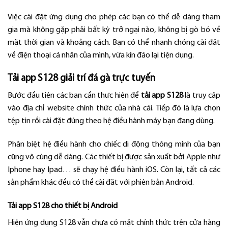
Việc cài đặt ứng dụng cho phép các bạn có thể dễ dàng tham
gia mà không gặp phải bất kỳ trở ngại nào, không bị gò bó về
mặt thời gian và khoảng cách. Bạn có thể nhanh chóng cài đặt
về điện thoại cá nhân của mình, vừa kín đáo lại tiện dụng.
Tải app S128 giải trí đá gà trực tuyến
Bước đầu tiên các bạn cần thực hiện để
tải app S128
là truy cập
vào địa chỉ website chính thức của nhà cái. Tiếp đó là lựa chọn
tệp tin rồi cài đặt đúng theo hệ điều hành máy bạn đang dùng.
Phân biệt hệ điều hành cho chiếc di động thông minh của bạn
cũng vô cùng dễ dàng. Các thiết bị được sản xuất bởi Apple như
Iphone hay Ipad… sẽ chạy hệ điều hành iOS. Còn lại, tất cả các
sản phẩm khác đều có thể cài đặt với phiên bản Android.
Tải app S128 cho thiết bị Android
Hiện ứng dụng S128 vẫn chưa có mặt chính thức trên cửa hàng