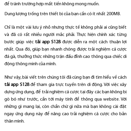
để tránh trường hợp mất tiền không mong muốn.
Dung lượng trống trên thiết bị của bạn cần có ít nhất 200MB.
Chỉ là một vài lưu ý nhỏ nhưng thực tế không phải ai cũng biết
và đã có rất nhiều người mắc phải. Thực hiện chính xác từng
bước giúp việc
tải app S128
được diễn ra một cách thuận lợi
nhất. Qua đó, giúp bạn nhanh chóng được trải nghiệm cá cược
đá gà, thưởng thức những trận đấu đỉnh cao thông qua chiếc di
động thông minh của mình.
Như vậy, bài viết trên chúng tôi đã cùng bạn đi tìm hiểu về cách
tải app S128
để tham gia trực tuyến trên di động. Với việc xây
dựng ứng dụng, để trải nghiệm cá cược tại đây các bạn không bị
gò bó như trước, cần tới máy tính để thông qua website. Với
những gì mang lại, còn chần chừ gì nữa mà bạn không cài đặt
ngay ứng dụng này để nâng cao trải nghiệm cá cược cho bản
thân mình.