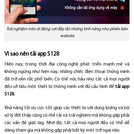
Trải nghiệm trên di động với đầy đủ những tính năng như phiên bản
website
Vì sao nên tải app S128
Hiện nay, trong thời đại công nghệ phát triển mạnh mẽ và
không ngừng như hiện nay, những chiếc điện thoại thông minh
đã trở nên rất phổ biến. Có thể nói, hầu như tất cả mọi người
đều sở hữu một thiết bị thông minh với đủ cấu hình để
tải app
S128
.
Khả năng tối ưu cực tốt giúp các thiết bị với dung lượng và bộ
xử lý đời thấp cũng có thể tải và trải nghiệm mà không gặp phải
các vấn đề giật lag. Nhờ đó, tất cả mọi người đều có thể dễ
dàng tham gia mà không gặp phải bất kỳ một trở ngại nào.