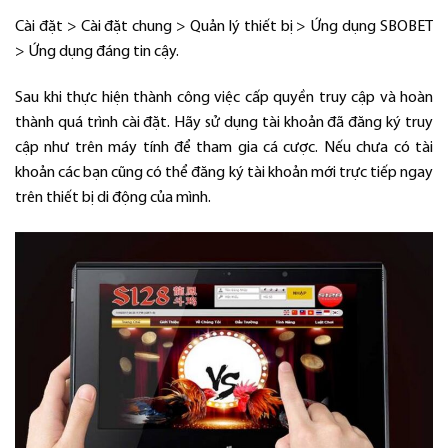
Cài đặt > Cài đặt chung > Quản lý thiết bị > Ứng dụng SBOBET
> Ứng dụng đáng tin cậy.
Sau khi thực hiện thành công việc cấp quyền truy cập và hoàn
thành quá trình cài đặt. Hãy sử dụng tài khoản đã đăng ký truy
cập như trên máy tính để tham gia cá cược. Nếu chưa có tài
khoản các bạn cũng có thể đăng ký tài khoản mới trực tiếp ngay
trên thiết bị di động của mình.