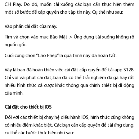
CH Play. Do đó, muốn tải xuống các bạn cần thực hiện thêm
một số bước để cấp quyền cho tập tin này. Cụ thể như sau:
Vào phần cài đặt của máy.
Tìm và chọn vào mục Bảo Mật > Ứng dụng tải xuống không rõ
nguồn gốc.
Cuối cùng chọn “Cho Phép” là quá trình này đã hoàn tất.
Vậy là bạn đã hoàn thiện việc cài đặt cấp quyền để tải app S128.
Chỉ với vài phút cài đặt, bạn đã có thể trải nghiệm đá gà hay rất
nhiều hình thức cá cược khác thông qua chính thiết bị di động
của mình.
Cài đặt cho thiết bị IOS
Đối với các thiết bị chạy hệ điều hành IOS, hình thức cũng không
có nhiều điểm khác biệt. Các bạn cần cấp quyền để tải ứng dụng,
cụ thể các bước thực hiện như sau: